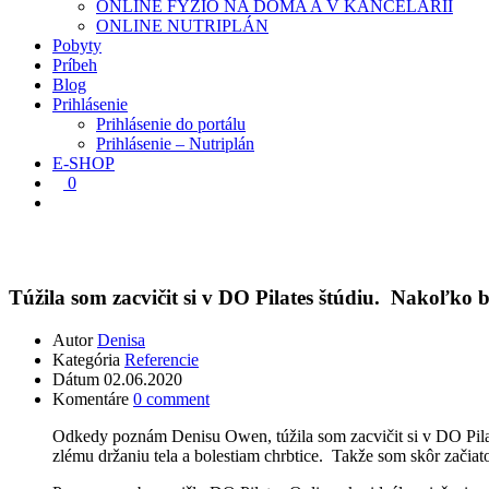
ONLINE FYZIO NA DOMA A V KANCELÁRII
ONLINE NUTRIPLÁN
Pobyty
Príbeh
Blog
Prihlásenie
Prihlásenie do portálu
Prihlásenie – Nutriplán
E-SHOP
0
Referencie
Túžila som zacvičit si v DO Pilates štúdiu. Nakoľko
Autor
Denisa
Kategória
Referencie
Dátum
02.06.2020
Komentáre
0 comment
Odkedy poznám Denisu Owen, túžila som zacvičit si v DO Pil
zlému držaniu tela a bolestiam chrbtice. Takže som skôr začiato