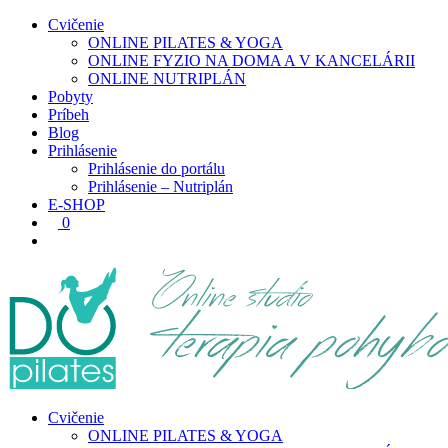
Cvičenie
ONLINE PILATES & YOGA
ONLINE FYZIO NA DOMA A V KANCELÁRII
ONLINE NUTRIPLÁN
Pobyty
Príbeh
Blog
Prihlásenie
Prihlásenie do portálu
Prihlásenie – Nutriplán
E-SHOP
0
Cvičenie
ONLINE PILATES & YOGA